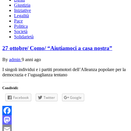
Giustizia
Iniziative
Legalità
Pace
Politica
Società
Solidarietà
27 ottobre/ Como/ “Aiutiamoci a casa nostra”
By
admin
9 anni ago
I singoli individui e i partiti promotori dell’Alleanza popolare per la
democrazia e l’uguaglianza tentano
Condividi:
Facebook
Twitter
Google
Facebook
Mastodon