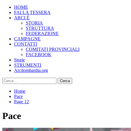
Skip
Primary
HOME
associazione di promozione sociale – mail lombardia@arci.it Via
to
Menu
FAI LA TESSERA
Solari 40, 20144 Milano
content
ARCI È
STORIA
STRUTTURA
FEDERAZIONE
CAMPAGNE
CONTATTI
COMITATI PROVINCIALI
FACEBOOK
Storie
STRUMENTI
Arcilombardia.org
Ricerca
per:
Home
Pace
Page 12
Pace