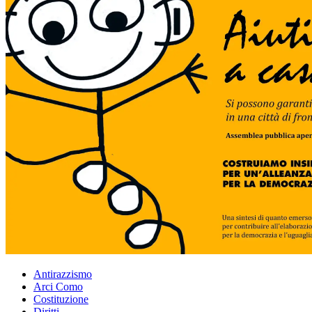
Condividi
Antirazzismo
Arci Como
Costituzione
Diritti