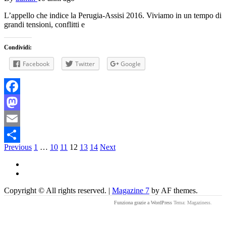
L’appello che indice la Perugia-Assisi 2016. Viviamo in un tempo di
grandi tensioni, conflitti e
Condividi:
Facebook
Twitter
Google
Facebook
Mastodon
Email
Navigazione
Previous
1
…
10
11
12
13
14
Next
Condividi
articoli
Facebook
Instagram
Copyright © All rights reserved.
|
Magazine 7
by AF themes.
Funziona grazie a WordPress
Tema: Magaziness.