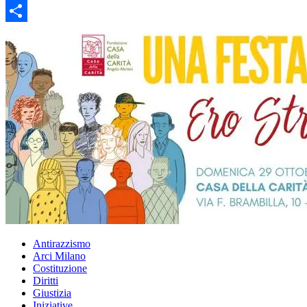
Email
Condividi
Antirazzismo
Arci Milano
Costituzione
Diritti
Giustizia
Iniziative