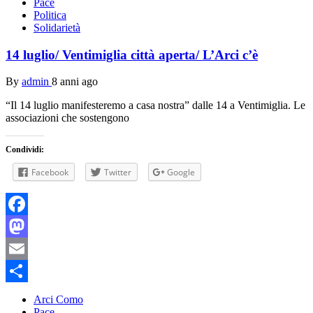
Pace
Politica
Solidarietà
14 luglio/ Ventimiglia città aperta/ L’Arci c’è
By
admin
8 anni ago
“Il 14 luglio manifesteremo a casa nostra” dalle 14 a Ventimiglia. Le
associazioni che sostengono
Condividi:
Facebook
Twitter
Google
Facebook
Mastodon
Email
Condividi
Arci Como
Pace